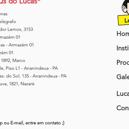
Qs do Lucas*
unas
elégrafo
dor Lemos, 3153
Ho
Armazém 01
cas - Armazém 01
Inst
zém 01
, 1892, Marco
Pro
, Piso L1 -
Ananindeua - PA
ss. do Sol, 135 - Ananindeua - PA
Gale
uva, 1821, Nazaré
Luc
Con
ou E-mail, entre em contato ;)