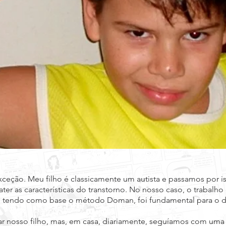
xceção. Meu filho é classicamente um autista e passamos por 
er as características do transtorno. No nosso caso, o trabalh
ras, tendo como base o método Doman, foi fundamental para o 
tar nosso filho, mas, em casa, diariamente, seguíamos com uma