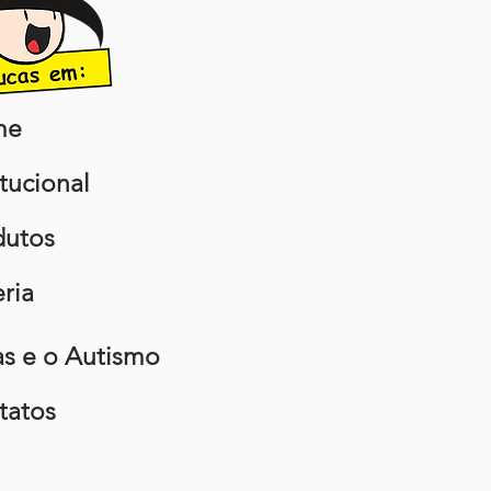
me
itucional
dutos
ria
as e o Autismo
tatos